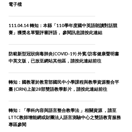
電子檔
..................................................................................................
111.04.14 轉知：本縣「110學年度國中英語朗讀對話競
賽」獲獎名單暨評審評語， 參閱訊息請按此連結
..................................................................................................
防範新型冠狀病毒肺炎(COVID-19) 外賓/訪客健康聲明書
中英文版
，
已放至網站其他區，
請按此連結
前往
..................................................................................................
轉知：國教署於教育部國民中小學課程與教學資源整合平
臺 (CIRN)上架
28部雙語教學影片
，請按此連結前往
..................................................................................................
轉知：「學科內容與語言整合教學法 」相關資源 ，請至
LTTC教師增能網
或
財團法人語言測驗中心之雙語教育服務
專區參閱