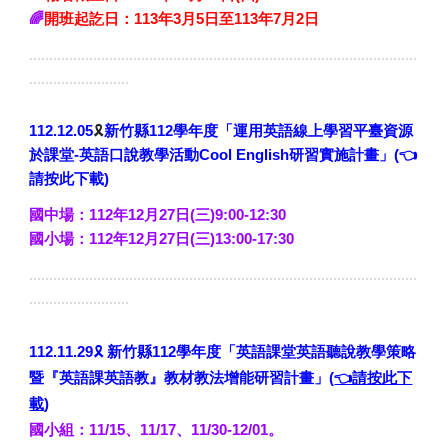
🌈
開班起訖日：113年3月5日至113年7月2日
.................................................................................................
.........................
🎗️
112.12.05
新竹縣112學年度「運用英語線上學習平臺資源
於課堂-英語口說教學活動Cool English研習實施計畫」
(
👈
請按此下載
)
國中場：112年12月27日(三)9:00-12:30
國小場：112年12月27日(三)13:00-17:30
.................................................................................................
.........................
🎗️
112.11.
29
新竹縣112學年度「英語課堂英語聽說教學策略
暨『英語課英語教』教材教法增能研習計畫」
(
👈請按此下
載
)
國小組：11/15、11/17、11/30
-
12/01。