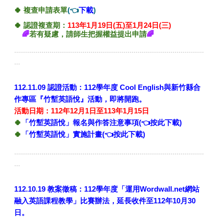
🍀
複查申請表單
(👈
下載
)
🍀 認證複查期：
113年1月19日(五)
至1月24日(三)
🌈
若有疑慮，請師生把握權益提出申請
🌈
.................................................................................................
...
112.11.09 認證活動
：112學年度 Cool English與新竹縣合
作專區
『
竹塹英語悅
』
活動，即將開跑。
活動日期：112年12月1日
至113年1月15日
🍀
「竹塹英語悅」報名與作答注意事項(👈按此下載)
🍀
「竹塹英語悅」實施計畫(👈按此下載)
.................................................................................................
...
112.10.19
教案徵稿：112學年度「運用Wordwall.net網站
融入英語課程教學」比賽辦法，延長收件至112年10月30
日
。