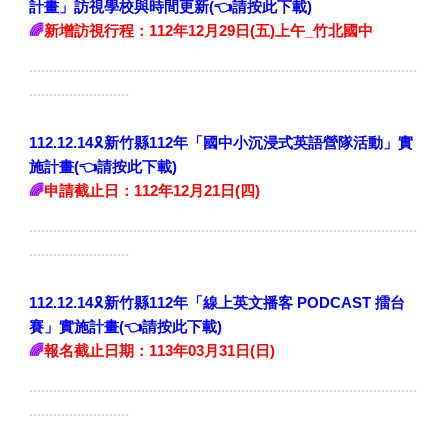
計畫」訪視學校與時間更新(
👈請按此下載
)
🌈
新增訪視行程
：112年12月29日(五)上午_竹北國中
.................................................................................................
.........................
🎗️
112.12.14
新竹縣112年「國中小沉浸式英語營隊活動」實
施計畫
(
👈請按此下載
)
🌈
申請截止日
：112年12月21日(四)
.................................................................................................
.........................
🎗️
112.12.14
新竹縣112年「線上英文播客 PODCAST 擂台
賽」實施計畫
(
👈請按此下載
)
🌈
報名截止日期
：11
3
年
03
月
31
日(
日
)
.................................................................................................
.........................