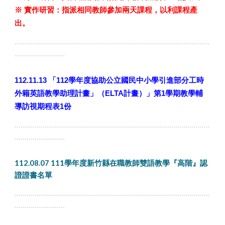
※ 實作研習：指派相同教師參加兩天課程，以利課程產
出。
.................................................................................................
.........................
112.11.13
「112學年度協助公立國民中小學引進部分工時
外籍英語教學助理計畫」（ELTA計畫）」第1學期教學輔
導訪視期程表1份
.................................................................................................
.........................
112.08.07 111學年度新竹縣在職教師雙語教學『高階』認
證證書名單
.................................................................................................
.........................