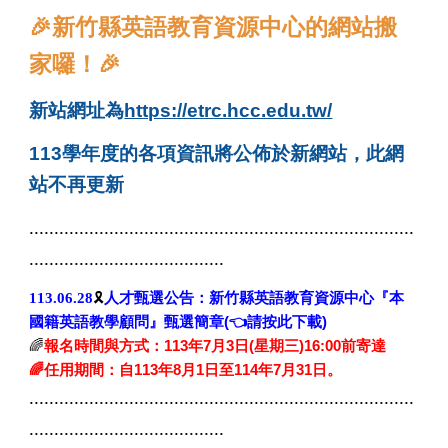
🎉
新竹縣英語教育資源中心的網站搬
家囉！🎉
新站網址為
https://etrc.hcc.edu.tw/
113學年度的各項資訊將公佈於新網站，此網
站不再更新
.............................................................................
.......................................
113.0
6
.
28
🎗️
人才甄選公告
：
新竹縣英語教育
資源中心『本
國籍英語教學顧問』甄選簡章
(👈請按此下載)
🌈
報名時間與方式
：113年7月3日(星期三)16:00前寄達
🌈任用期間：自113年8月1日至114年7月31日。
.............................................................................
.......................................