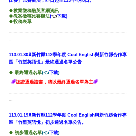
比賽」比賽辦法，即日起至113年4月8日。
🍀
教案徵稿酷英官網資訊
🍀
教案徵稿比賽辦法
(
👈
下載)
🍀
投稿表單
.................................................................................................
..
🎗️
113.01.30
新竹縣112學年度
Cool English與新竹縣合作專
區
「
竹塹英語悅
」最終通過名單公告
🍀 最終
通過名單
(👈
下載
)
🌈
認證通過證書，將以最終通過名單為主
🌈
.................................................................................................
...
🎗️
113.01.19
新竹縣112學年度
Cool English與新竹縣合作專
區
「
竹塹英語悅
」初步通過名單公告
。
🍀
初步通過名單
(👈
下載
)