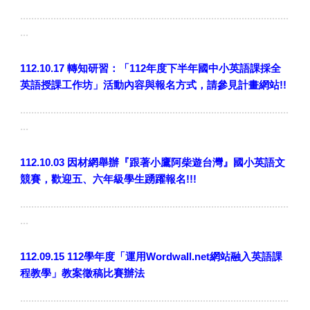
.................................................................................................
...
112.10.17
轉知研習：「112年度下半年國中小英語課採全
英語授課工作坊」活動內容與報名方式，請參見
計畫網站
!!
.................................................................................................
...
112.10.03 因材網舉辦『
跟著小鷹阿柴遊台灣』
國小英語文
競賽
，歡迎五、六年級學生踴躍報名!!!
.................................................................................................
...
112.09.15
112學年度「運用Wordwall.net網站融入英語課
程教學」教案徵稿比賽辦法
.................................................................................................