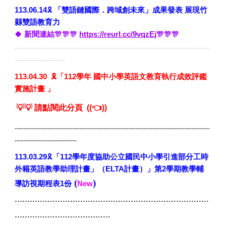
🎗️
113.0
6
.
14
「
雙語鏈國際．跨域創未來」成果發表 展現竹
縣雙語教育力
🍀
新聞連結🎊
🎊🎊
https://reurl.cc/9vqzEj
🎊🎊🎊
.................................................................................................
.........................
113.04.30
🎗「112學年 國中小學英語文教育執行成效評鑑
實施計畫 」
💡💡
請點閱此分頁
((👈))
.................................................................................................................................
.........................................
🎗️
11
3
.
03
.
29
「112學年度協助公立國民中小學引進部分工時
外籍英語教學助理計畫」（ELTA計畫）」第
2
學期教學輔
(
)
導訪視期程表1份
New
.............................................................................
......................................