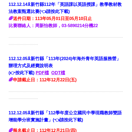
🎗️
112.12.14
新竹縣112年「英語課以英語授課」教學教材教
法教案甄選比賽
(
👈請按此下載
)
🌈
送件
日期
：113年0
5
月
0
1日
至05月10日止
比賽聯絡人
：周新怡
教師，
03-5890214分機22
.................................................................................................
.........................
🎗️
112.12.05
新竹縣「113年(2024)年海外青年英語服務營」
辦理方式及經費說明表
(👉按此下載)
PDF檔
ODT檔
🌈
申請截止日
：112年12月2
2
日(
五
)
.................................................................................................
.........................
🎗️
112.12.05
新竹縣「112學年度公立國民中學現職教師雙語
增能學分班實施計畫」
(
👈請按此下載
)
🌈
報名截止日
：112年12月21日(四)