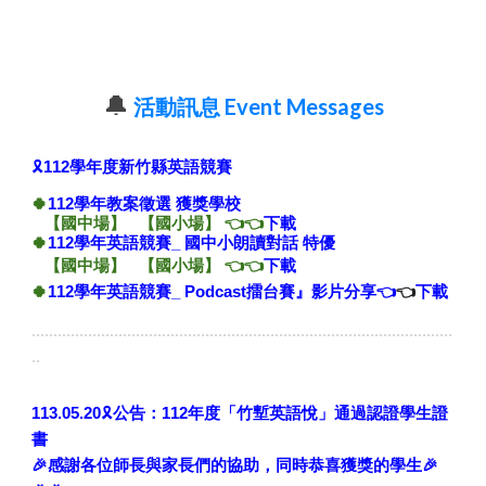
🔔
活動訊息
Event Messages
🎗️
112學年度新竹縣英語競賽
🍀
112學年教案徵選 獲獎學校
【
國中場】
【
國小場】
👈👈
下載
🍀
112學年英語競賽_ 國中小朗讀對話 特優
【
國中場
】
【
國小場
】
👈👈
下載
🍀
112學年英語競賽_ Podcast擂台賽』影片分享
👈
👈
下載
.................................................................................................
..
🎗️
113.0
5
.
2
0
公告：112年度「竹塹英語悅」通過認證學生證
書
🎉感謝各位師長與家長們的協助，同時恭喜
獲獎
的學生🎉