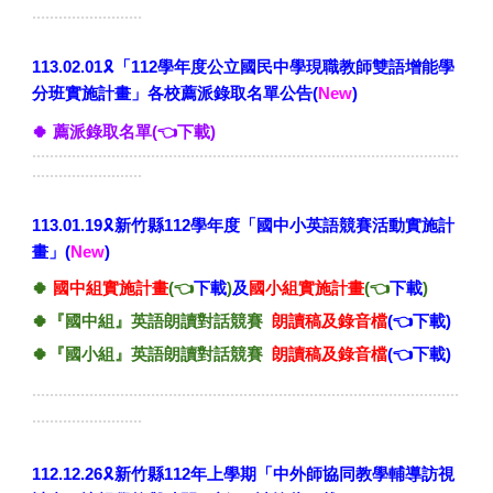
.........................
🎗️
113.02.01
「112學年度公立國民中學現職教師雙語增能學
公告
分班實施計畫」
各校薦派錄取名單
(
New
)
🍀
薦派錄取名單
(👈下載)
.................................................................................................
.........................
🎗️
11
3
.01.
19
新竹縣11
2
學年度「國中小英語競賽活動實施計
」
畫
(
New
)
🍀
國中組
實施計畫
(👈
下載
)
及
國
小
組
實施計畫
(👈
下載
)
🍀
『國中組』英語朗讀對話競賽
朗讀稿
及錄音檔
(👈下載)
🍀
『國小組』英語朗讀對話競賽
朗讀稿及錄音檔
(👈下載)
.................................................................................................
.........................
🎗️
112.12.26
新竹縣112年上學
期
「中外師協同教學輔導訪視