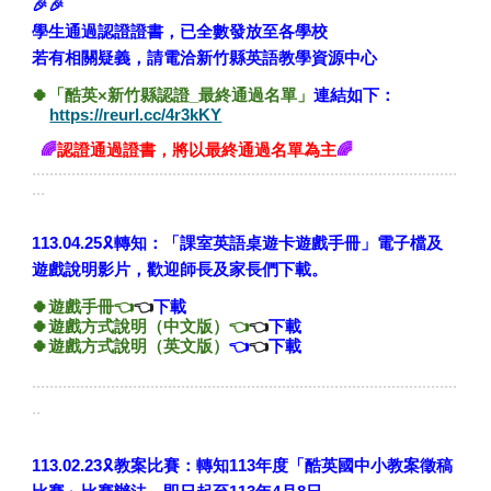
🎉🎉
學生通過認證證書，
已全數發放至各學校
若有相關疑義，請電洽新竹縣英語教學資源中心
🍀
「酷英×新竹縣認證_最終通過名單」
連結
如下
：
https://reurl.cc/4r3kKY
🌈
認證通過證書，將以最終通過名單為主
🌈
.................................................................................................
...
🎗️
113.04.25
轉知：「課室英語桌遊卡遊戲手冊」電子檔及
遊戲說明影片，歡迎師長及家長們下載。
🍀
遊戲手冊
👈
👈
下載
🍀
遊戲方式說明（中文版）
👈
👈
下載
🍀
遊戲方式說明（英文版）
👈
👈
下載
.................................................................................................
..
🎗️
113.02.23
教案比賽：轉知113年度「酷英國中小教案徵稿