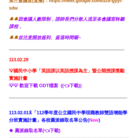
第三會議室(直播)：https://meet.google.com/uzb-gyyt-
sdw
🔔🔔
因會議人數限制，
請師長們分散人流至各會議室聆聽
課程，
🔔🔔
並注意開放簽到、簽退時間喔~
.............................................................................................................................
113.02.29
💡
國民中小學「英語課以英語授課為主」暨公開授課獎勵
實施計畫
💡💡
歡迎下載 ODT檔案
((👈下載))
................................................................................................................................
🎗️
113.0
2
.01
「112學年度公立國民中學現職教師雙語增能學
公告
分班實施計畫」
各校薦派錄取名單
(
New
)
🍀
薦
派
錄取
名單
(👈下載)
.................................................................................................