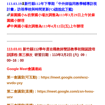
113.03.19
🎗️
新竹縣
112
年下學期「中外師協同教學輔導訪視
計畫」訪視學校與時間更新(👈
請按此下載
)
🌈
麻園國小
&
枋寮國小場次調整為
113
年
3
月
29
日上午於麻
園國小辦理
🌈中興國小場次調整為
113
年
4
月
12
日(五)上午辦理
.............................................................................
.......................................
113.03.01
新竹縣112學年度在職教師雙語教學初階認證培
訓課程-第三梯次
研習日期：113年3月2日 (六) 09：
00~16：00
Google Meet會議連結
第一會議室(可互動)：https://meet.google.com/wxz-
wvdo-yxy
第二會議室(直播)：https://meet.google.com/zsn-hvou-
ucv