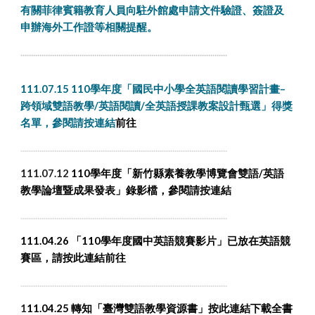
有關菲律賓籍教育人員向駐外館處申請文件驗證、簽證及
申辦海外工作證等相關提醒。
..................................................................................................
111.07.15 110學年度「國民中小學全英語閱讀學習計畫–
跨領域雙語教學/英語閱讀/全英語授課教案設計甄選」得獎
名單，參閱請按連結
前往
..............................................................................
....................
111.07.12
110學年度「新竹縣素養教學博覽會雙語/英語
教學論壇暨成果發表」錄影檔，參閱請按連結
..................................................................................................
111.04.26 「
110學年度國
中
英語競賽影片」已放在英語競
賽區，請按此連結
前往
..................................................................................................
1
11.04.25 轉知「臺灣雙語教學資源書」按此連結下載全書